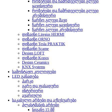
როზეტები და ჩამრთველები გლუვი
ყავისფერი
როზეტები და ჩამრთველები გლუვი
კრემისფერი
ჩარჩო გლუვი შავი
ჩარჩო გლუვი ყავისფერი
ჩარჩო გლუვი კრემისფერი
დიზაინი Liregus HERMI
დიზაინი ORNO
დიზაინი Tesla PRAKTIK
დიზაინი Scame
Design LOFT
დიზაინი Kopos
Design Ceramics
KNX Systems
სამონტაჟო კოლოფები
LED განათება
პარკი
გარე და ფასადური
ინტერიერი
ავარიული
საკაბელო არხები და აქსესუარები
პლასტმასის არხები
სიგანე 15 მმ