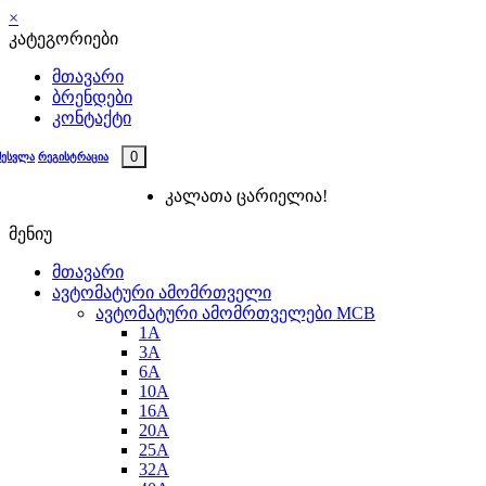
×
კატეგორიები
მთავარი
ბრენდები
კონტაქტი
0
შესვლა
რეგისტრაცია
კალათა ცარიელია!
მენიუ
მთავარი
ავტომატური ამომრთველი
ავტომატური ამომრთველები MCB
1A
3A
6A
10A
16A
20A
25А
32A