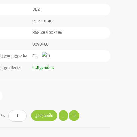
SEZ
:
PE 61-C 40
8585009008186
0098488
ბელი ქვეყანა:
EU
წვდომობა:
საწყობშია
ᲙᲐᲚᲐᲗᲨᲘ
ბა