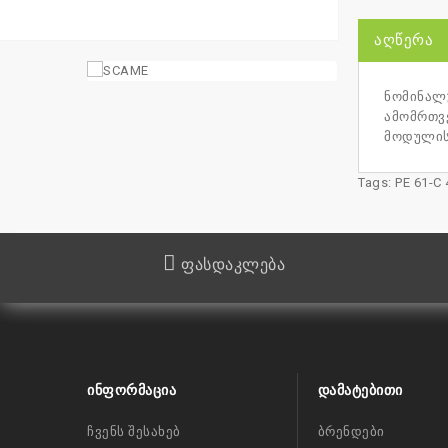
ᲐᲦᲬᲔᲠᲐ
ნომინალუ
ამომრთვე
მოდულის
Tags:
PE 61-C 
ფასდაკლება
ᲘᲜᲤᲝᲠᲛᲐᲪᲘᲐ
ᲓᲐᲛᲐᲢᲔᲑᲘᲗᲘ
ჩვენს შესახებ
ბრენდები