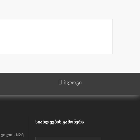
ბლოგი
ᲡᲘᲐᲮᲚᲔᲔᲑᲘᲡ ᲒᲐᲛᲝᲬᲔᲠᲐ
ვილის N28,