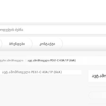
ᲑᲠᲔᲜᲓᲔᲑᲘ
ᲙᲝᲜᲢᲐᲥᲢᲘ
ტური ამომრთველი
ავტ.ამომრთველი PE61-C 40A/1P (6kA)
ავტ.ამ
ᲔᲑᲘ
ᲙᲝᲜᲢᲐᲥᲢᲘ