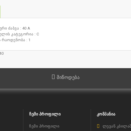
რი ძაბვა : 40 A
ლის კატეგორია : C
 რაოდენობა : 1
40
მიწოდება
ᲩᲔᲛᲘ ᲞᲠᲝᲤᲘᲚᲘ
ᲙᲝᲛᲞᲐᲜᲘᲐ
ჩემი პროფილი
ლევან კბილაშ