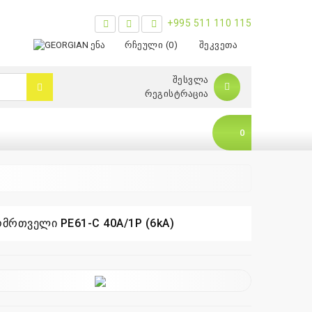
+995 511 110 115
ᲔᲜᲐ
ᲠᲩᲔᲣᲚᲘ (0)
ᲨᲔᲙᲕᲔᲗᲐ
ᲨᲔᲡᲕᲚᲐ
ᲠᲔᲒᲘᲡᲢᲠᲐᲪᲘᲐ
0
ომრთველი PE61-C 40A/1P (6kA)
0