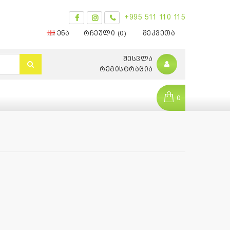
+995 511 110 115
ᲔᲜᲐ
ᲠᲩᲔᲣᲚᲘ (0)
ᲨᲔᲙᲕᲔᲗᲐ
ᲨᲔᲡᲕᲚᲐ
ᲠᲔᲒᲘᲡᲢᲠᲐᲪᲘᲐ
0
0