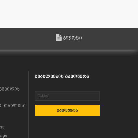
ბლოგი
ᲡᲘᲐᲮᲚᲔᲔᲑᲘᲡ ᲒᲐᲛᲝᲬᲔᲠᲐ
აშვილის
, თბილისი,
ᲒᲐᲛᲝᲬᲔᲠᲐ
115
s.ge