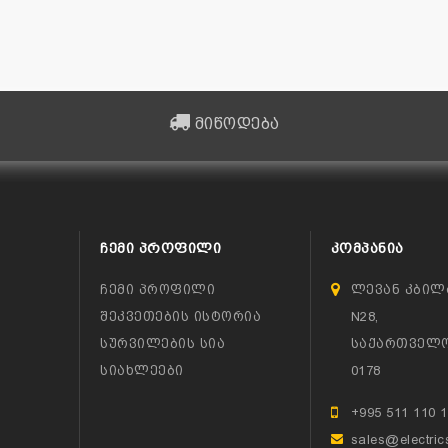
მიწოდება
ᲩᲔᲛᲘ ᲞᲠᲝᲤᲘᲚᲘ
ᲙᲝᲛᲞᲐᲜᲘᲐ
ჩემი პროფილი
ლევან კბილ
შეკვეთების ისტორია
N28,
სურვილების სია
საქართველო
სიახლეები
0178
+995 511 110 
sales@electric