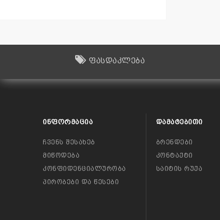
ფასდაკლება
ᲘᲜᲤᲝᲠᲛᲐᲪᲘᲐ
ᲓᲐᲛᲐᲢᲔᲑᲘᲗᲘ
ჩვენს შესახებ
ბრენდები
მიწოდება
კონტაქტი
კონფიდენციალურობა
საიტის რუქა
პირობები და წესები