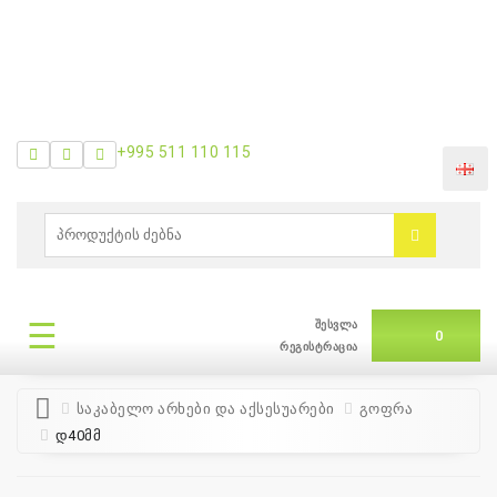
+995 511 110 115
ᲛᲔᲜᲘᲣ
0
ბრენდები
|
☰
შესვლა
ᲛᲔᲜᲘᲣ
0
თვის
რეგისტრაცია
შეთავაზება
საკაბელო არხები და აქსესუარები
გოფრა
დ40მმ
+995
511