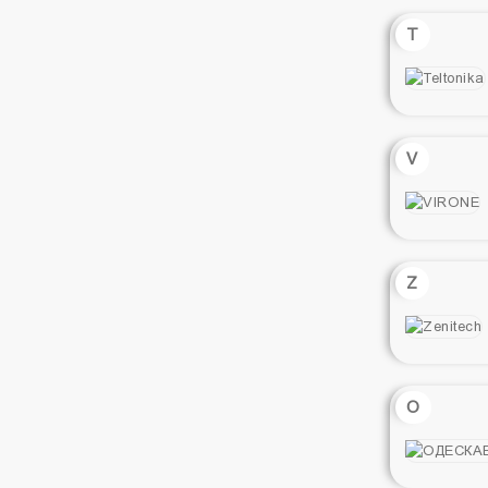
T
V
Z
О