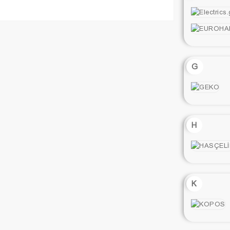
G
H
K