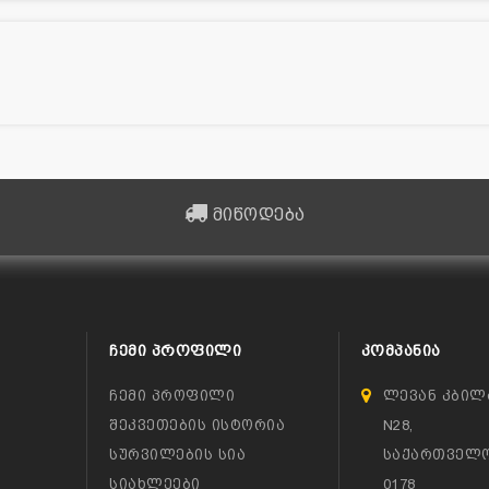
მიწოდება
ᲩᲔᲛᲘ ᲞᲠᲝᲤᲘᲚᲘ
ᲙᲝᲛᲞᲐᲜᲘᲐ
ჩემი პროფილი
ლევან კბილ
შეკვეთების ისტორია
N28,
სურვილების სია
საქართველო
სიახლეები
0178