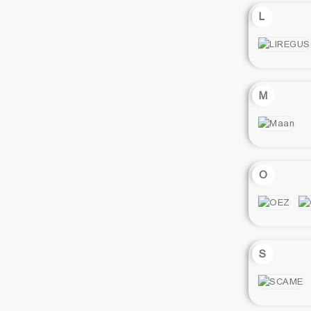
L
M
O
S