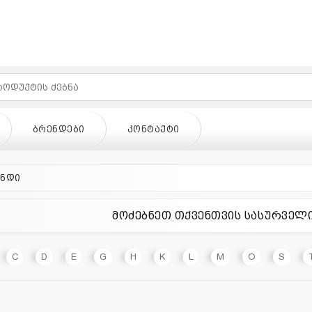
ᲑᲠᲔᲜᲓᲔᲑᲘ
ᲙᲝᲜᲢᲐᲥᲢᲘ
ენდი
მოძებნეთ თქვენთვის სასურველ
ᲓᲔᲑᲘ
ᲙᲝᲜᲢᲐᲥᲢᲘ
C
D
E
G
H
K
L
M
O
S