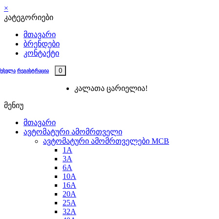
×
კატეგორიები
მთავარი
ბრენდები
კონტაქტი
0
შესვლა
რეგისტრაცია
კალათა ცარიელია!
მენიუ
მთავარი
ავტომატური ამომრთველი
ავტომატური ამომრთველები MCB
1A
3A
6A
10A
16A
20A
25А
32A