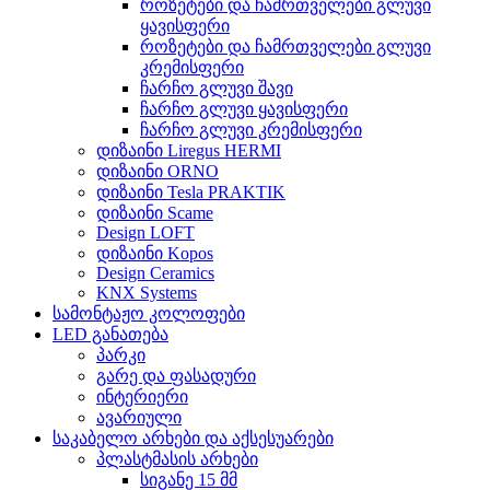
როზეტები და ჩამრთველები გლუვი
ყავისფერი
როზეტები და ჩამრთველები გლუვი
კრემისფერი
ჩარჩო გლუვი შავი
ჩარჩო გლუვი ყავისფერი
ჩარჩო გლუვი კრემისფერი
დიზაინი Liregus HERMI
დიზაინი ORNO
დიზაინი Tesla PRAKTIK
დიზაინი Scame
Design LOFT
დიზაინი Kopos
Design Ceramics
KNX Systems
სამონტაჟო კოლოფები
LED განათება
პარკი
გარე და ფასადური
ინტერიერი
ავარიული
საკაბელო არხები და აქსესუარები
პლასტმასის არხები
სიგანე 15 მმ