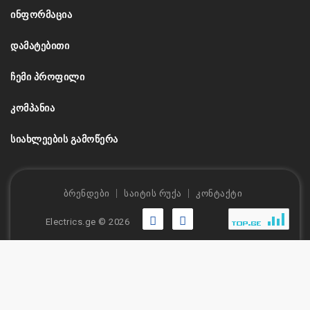
ᲘᲜᲤᲝᲠᲛᲐᲪᲘᲐ
ᲓᲐᲛᲐᲢᲔᲑᲘᲗᲘ
ᲩᲔᲛᲘ ᲞᲠᲝᲤᲘᲚᲘ
ᲙᲝᲛᲞᲐᲜᲘᲐ
ᲡᲘᲐᲮᲚᲔᲔᲑᲘᲡ ᲒᲐᲛᲝᲬᲔᲠᲐ
ბრენდები
საიტის რუქა
კონტაქტი
Electrics.ge © 2026