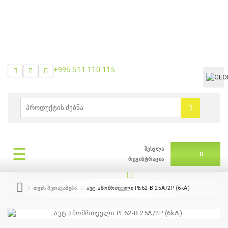
+995 511 110 115
ᲛᲔᲜᲘᲣ
0
ბრენდები
|
თვის
☰
შესვლა
შეთავაზება
ᲛᲔᲜᲘᲣ
0
რეგისტრაცია
თვის შეთავაზება
ავტ.ამომრთველი PE62-B 25A/2P (6kA)
+995
511
110