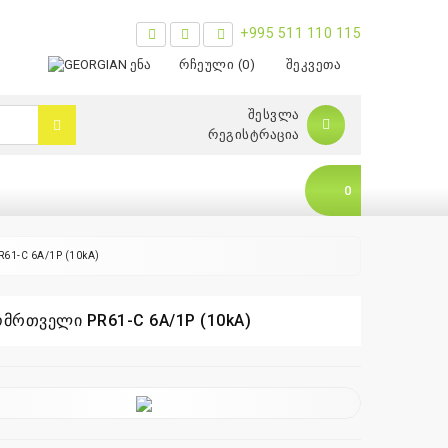
+995 511 110 115
ᲔᲜᲐ
ᲠᲩᲔᲣᲚᲘ (0)
ᲨᲔᲙᲕᲔᲗᲐ
ᲨᲔᲡᲕᲚᲐ
ᲠᲔᲒᲘᲡᲢᲠᲐᲪᲘᲐ
0
61-C 6A/1P (10kA)
ომრთველი PR61-C 6A/1P (10kA)
0