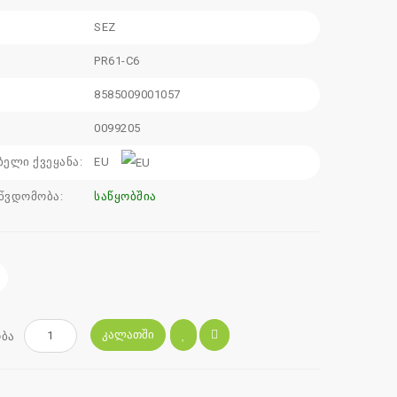
SEZ
:
PR61-C6
8585009001057
0099205
ბელი ქვეყანა:
EU
წვდომობა:
საწყობშია
ᲙᲐᲚᲐᲗᲨᲘ
ბა