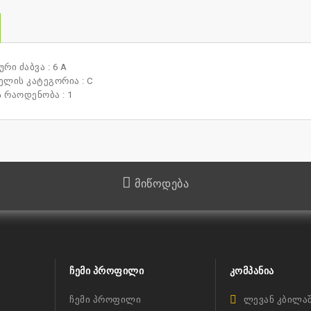
რი ძაბვა : 6 A
ლის კატეგორია : C
 რაოდენობა : 1
მიწოდება
ᲩᲔᲛᲘ ᲞᲠᲝᲤᲘᲚᲘ
ᲙᲝᲛᲞᲐᲜᲘᲐ
ჩემი პროფილი
ლევან კბილაშ