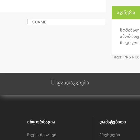
ᲐᲦᲬᲔᲠᲐ
ნომინალუ
ამომრთვე
მოდულის
Tags:
PR61-C6
ფასდაკლება
ᲘᲜᲤᲝᲠᲛᲐᲪᲘᲐ
ᲓᲐᲛᲐᲢᲔᲑᲘᲗᲘ
ჩვენს შესახებ
ბრენდები