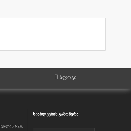
ბლოგი
ᲡᲘᲐᲮᲚᲔᲔᲑᲘᲡ ᲒᲐᲛᲝᲬᲔᲠᲐ
ვილის N28,