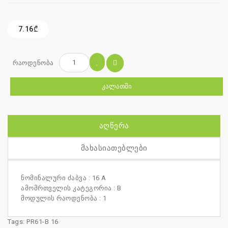
7.16₾
რაოდენობა
ᲙᲐᲚᲐᲗᲨᲘ
ᲐᲦᲬᲔᲠᲐ
ᲛᲐᲮᲐᲡᲘᲐᲗᲔᲑᲚᲔᲑᲘ
ნომინალური ძაბვა : 16 A
ამომრთველის კატეგორია : B
მოდულის რაოდენობა : 1
Tags:
PR61-B 16