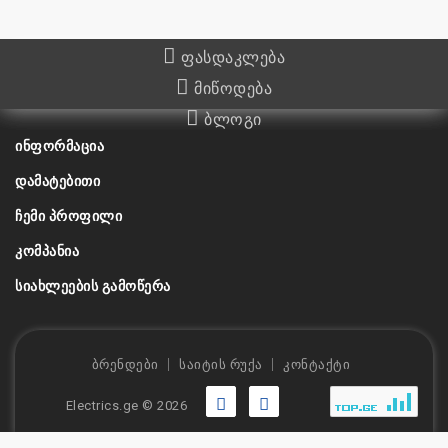
ფასდაკლება
მიწოდება
ბლოგი
ᲘᲜᲤᲝᲠᲛᲐᲪᲘᲐ
ᲓᲐᲛᲐᲢᲔᲑᲘᲗᲘ
ᲩᲔᲛᲘ ᲞᲠᲝᲤᲘᲚᲘ
ᲙᲝᲛᲞᲐᲜᲘᲐ
ᲡᲘᲐᲮᲚᲔᲔᲑᲘᲡ ᲒᲐᲛᲝᲬᲔᲠᲐ
ბრენდები
საიტის რუქა
კონტაქტი
Electrics.ge © 2026