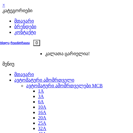
×
კატეგორიები
მთავარი
ბრენდები
კონტაქტი
0
შესვლა
რეგისტრაცია
კალათა ცარიელია!
მენიუ
მთავარი
ავტომატური ამომრთველი
ავტომატური ამომრთველები MCB
1A
3A
6A
10A
16A
20A
25А
32A