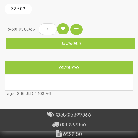
32.50₾
რაოდენობა
ᲙᲐᲚᲐᲗᲨᲘ
ᲐᲦᲬᲔᲠᲐ
Tags:
S16 JLD 1103 A6
ფასდაკლება
მიწოდება
ბლოგი