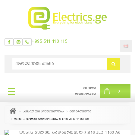
+995 511 110 115
ᲛᲔᲜᲘᲣ
0
ბრენდები
|
☰
შესვლა
ᲛᲔᲜᲘᲣ
0
თვის
რეგისტრაცია
შეთავაზება
სამართავი აღჭურვილობა
ამომრთველი
დენის ხელით გადამრთველი S16 JLD 1103 A6
+995
511