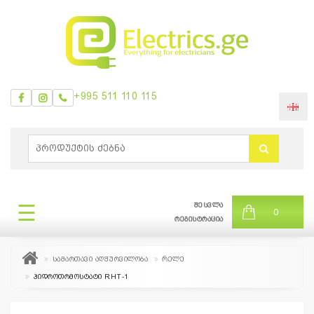
+995 511 110 115
ᲛᲔᲜᲘᲣ
0
ბრენდები
|
☰
შესვლა
ᲛᲔᲜᲘᲣ
0
თვის
რეგისტრაცია
შეთავაზება
სამართავი აღჭურვილობა
Რელე
ჰიდროთრმოსტატი RHT-1
+995
511