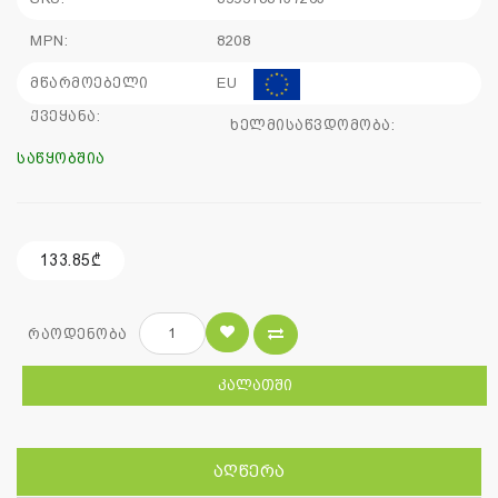
MPN:
8208
მწარმოებელი
EU
ქვეყანა:
ხელმისაწვდომობა:
საწყობშია
133.85₾
რაოდენობა
ᲙᲐᲚᲐᲗᲨᲘ
ᲐᲦᲬᲔᲠᲐ