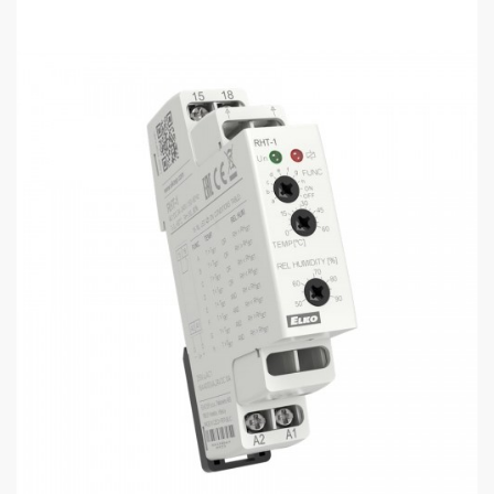
110
115
sales@electrics.ge