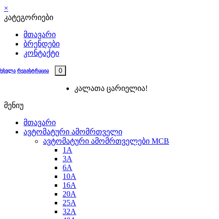
×
კატეგორიები
მთავარი
ბრენდები
კონტაქტი
0
შესვლა
რეგისტრაცია
კალათა ცარიელია!
მენიუ
მთავარი
ავტომატური ამომრთველი
ავტომატური ამომრთველები MCB
1A
3A
6A
10A
16A
20A
25А
32A