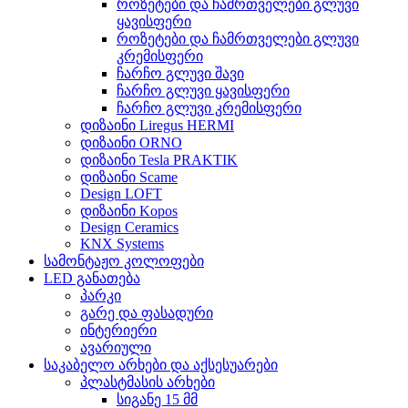
როზეტები და ჩამრთველები გლუვი
ყავისფერი
როზეტები და ჩამრთველები გლუვი
კრემისფერი
ჩარჩო გლუვი შავი
ჩარჩო გლუვი ყავისფერი
ჩარჩო გლუვი კრემისფერი
დიზაინი Liregus HERMI
დიზაინი ORNO
დიზაინი Tesla PRAKTIK
დიზაინი Scame
Design LOFT
დიზაინი Kopos
Design Ceramics
KNX Systems
სამონტაჟო კოლოფები
LED განათება
პარკი
გარე და ფასადური
ინტერიერი
ავარიული
საკაბელო არხები და აქსესუარები
პლასტმასის არხები
სიგანე 15 მმ