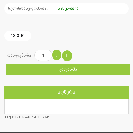
ხელმისაწვდომობა:
საწყობშია
13.30₾
რაოდენობა
ᲙᲐᲚᲐᲗᲨᲘ
ᲐᲦᲬᲔᲠᲐ
Tags:
IKL16-404-01.E/Mt