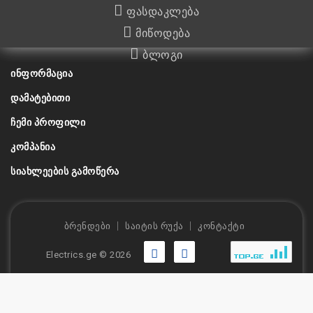
ფასდაკლება
მიწოდება
ბლოგი
ᲘᲜᲤᲝᲠᲛᲐᲪᲘᲐ
ᲓᲐᲛᲐᲢᲔᲑᲘᲗᲘ
ᲩᲔᲛᲘ ᲞᲠᲝᲤᲘᲚᲘ
ᲙᲝᲛᲞᲐᲜᲘᲐ
ᲡᲘᲐᲮᲚᲔᲔᲑᲘᲡ ᲒᲐᲛᲝᲬᲔᲠᲐ
ბრენდები
საიტის რუქა
კონტაქტი
Electrics.ge © 2026