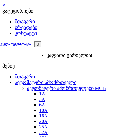
×
კატეგორიები
მთავარი
ბრენდები
კონტაქტი
0
შესვლა
რეგისტრაცია
კალათა ცარიელია!
მენიუ
მთავარი
ავტომატური ამომრთველი
ავტომატური ამომრთველები MCB
1A
3A
6A
10A
16A
20A
25А
32A