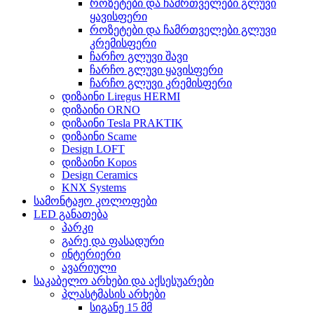
როზეტები და ჩამრთველები გლუვი
ყავისფერი
როზეტები და ჩამრთველები გლუვი
კრემისფერი
ჩარჩო გლუვი შავი
ჩარჩო გლუვი ყავისფერი
ჩარჩო გლუვი კრემისფერი
დიზაინი Liregus HERMI
დიზაინი ORNO
დიზაინი Tesla PRAKTIK
დიზაინი Scame
Design LOFT
დიზაინი Kopos
Design Ceramics
KNX Systems
სამონტაჟო კოლოფები
LED განათება
პარკი
გარე და ფასადური
ინტერიერი
ავარიული
საკაბელო არხები და აქსესუარები
პლასტმასის არხები
სიგანე 15 მმ