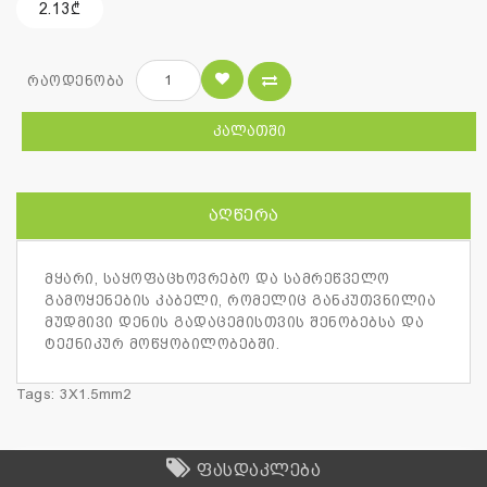
2.13₾
რაოდენობა
ᲙᲐᲚᲐᲗᲨᲘ
ᲐᲦᲬᲔᲠᲐ
მყარი, საყოფაცხოვრებო და სამრეწველო
გამოყენების კაბელი, რომელიც განკუთვნილია
მუდმივი დენის გადაცემისთვის შენობებსა და
ტექნიკურ მოწყობილობებში.
Tags:
3X1.5mm2
ფასდაკლება