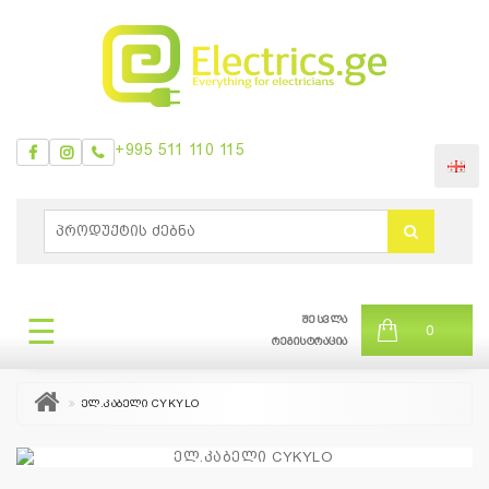
+995 511 110 115
ᲛᲔᲜᲘᲣ
0
ბრენდები
|
☰
შესვლა
ᲛᲔᲜᲘᲣ
0
თვის
რეგისტრაცია
შეთავაზება
ელ.კაბელი CYKYLO
+995
511