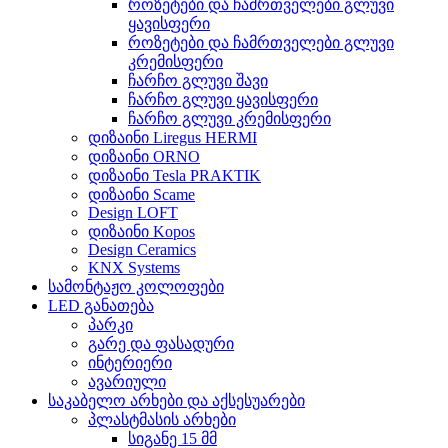
როზეტები და ჩამრთველები გლუვი
ყავისფერი
როზეტები და ჩამრთველები გლუვი
კრემისფერი
ჩარჩო გლუვი შავი
ჩარჩო გლუვი ყავისფერი
ჩარჩო გლუვი კრემისფერი
დიზაინი Liregus HERMI
დიზაინი ORNO
დიზაინი Tesla PRAKTIK
დიზაინი Scame
Design LOFT
დიზაინი Kopos
Design Ceramics
KNX Systems
სამონტაჟო კოლოფები
LED განათება
პარკი
გარე და ფასადური
ინტერიერი
ავარიული
საკაბელო არხები და აქსესუარები
პლასტმასის არხები
სიგანე 15 მმ