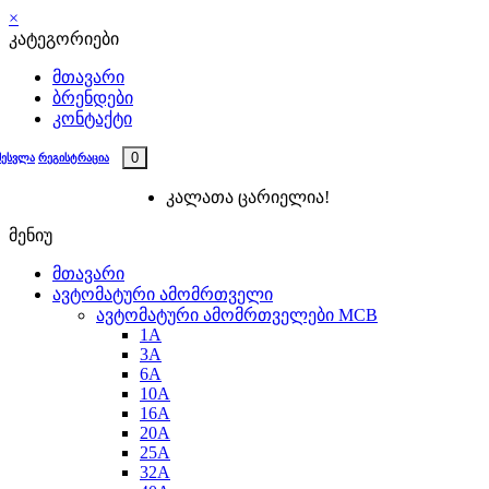
×
კატეგორიები
მთავარი
ბრენდები
კონტაქტი
0
შესვლა
რეგისტრაცია
კალათა ცარიელია!
მენიუ
მთავარი
ავტომატური ამომრთველი
ავტომატური ამომრთველები MCB
1A
3A
6A
10A
16A
20A
25А
32A