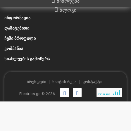
მიწოდება
ბლოგი
ᲘᲜᲤᲝᲠᲛᲐᲪᲘᲐ
ᲓᲐᲛᲐᲢᲔᲑᲘᲗᲘ
ᲩᲔᲛᲘ ᲞᲠᲝᲤᲘᲚᲘ
ᲙᲝᲛᲞᲐᲜᲘᲐ
ᲡᲘᲐᲮᲚᲔᲔᲑᲘᲡ ᲒᲐᲛᲝᲬᲔᲠᲐ
ბრენდები
საიტის რუქა
კონტაქტი
Electrics.ge © 2026