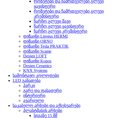
როზეტები და ჩამრთველები გლუვი
ყავისფერი
როზეტები და ჩამრთველები გლუვი
კრემისფერი
ჩარჩო გლუვი შავი
ჩარჩო გლუვი ყავისფერი
ჩარჩო გლუვი კრემისფერი
დიზაინი Liregus HERMI
დიზაინი ORNO
დიზაინი Tesla PRAKTIK
დიზაინი Scame
Design LOFT
დიზაინი Kopos
Design Ceramics
KNX Systems
სამონტაჟო კოლოფები
LED განათება
პარკი
გარე და ფასადური
ინტერიერი
ავარიული
საკაბელო არხები და აქსესუარები
პლასტმასის არხები
სიგანე 15 მმ