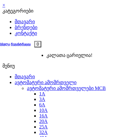
×
კატეგორიები
მთავარი
ბრენდები
კონტაქტი
0
შესვლა
რეგისტრაცია
კალათა ცარიელია!
მენიუ
მთავარი
ავტომატური ამომრთველი
ავტომატური ამომრთველები MCB
1A
3A
6A
10A
16A
20A
25А
32A