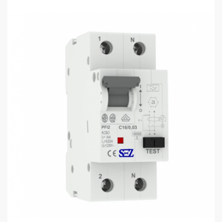
110
115
sales@electrics.ge