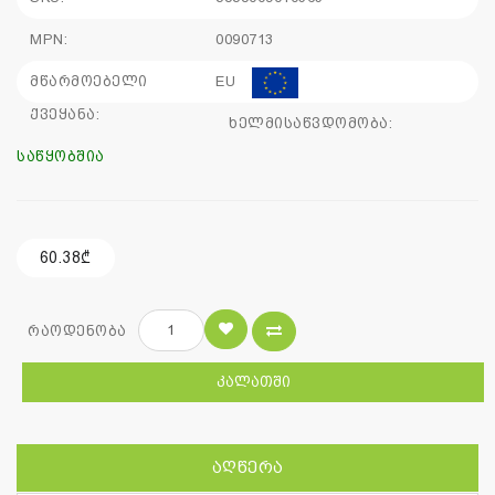
MPN:
0090713
მწარმოებელი
EU
ქვეყანა:
ხელმისაწვდომობა:
საწყობშია
60.38₾
რაოდენობა
ᲙᲐᲚᲐᲗᲨᲘ
ᲐᲦᲬᲔᲠᲐ