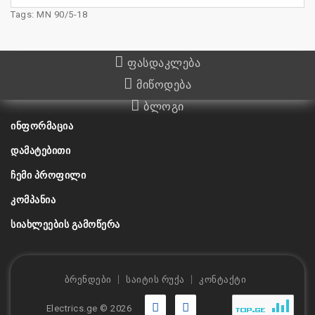
Tags:
MN 90/5-18
ფასდაკლება
მიწოდება
ბლოგი
ᲘᲜᲤᲝᲠᲛᲐᲪᲘᲐ
ᲓᲐᲛᲐᲢᲔᲑᲘᲗᲘ
ᲩᲔᲛᲘ ᲞᲠᲝᲤᲘᲚᲘ
ᲙᲝᲛᲞᲐᲜᲘᲐ
ᲡᲘᲐᲮᲚᲔᲔᲑᲘᲡ ᲒᲐᲛᲝᲬᲔᲠᲐ
ბრენდები
საიტის რუქა
კონტაქტი
Electrics.ge © 2026