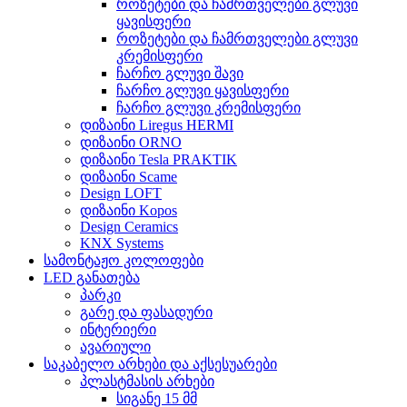
როზეტები და ჩამრთველები გლუვი
ყავისფერი
როზეტები და ჩამრთველები გლუვი
კრემისფერი
ჩარჩო გლუვი შავი
ჩარჩო გლუვი ყავისფერი
ჩარჩო გლუვი კრემისფერი
დიზაინი Liregus HERMI
დიზაინი ORNO
დიზაინი Tesla PRAKTIK
დიზაინი Scame
Design LOFT
დიზაინი Kopos
Design Ceramics
KNX Systems
სამონტაჟო კოლოფები
LED განათება
პარკი
გარე და ფასადური
ინტერიერი
ავარიული
საკაბელო არხები და აქსესუარები
პლასტმასის არხები
სიგანე 15 მმ