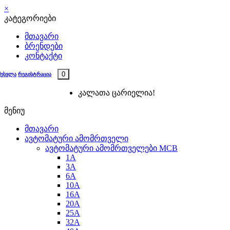
×
კატეგორიები
მთავარი
ბრენდები
კონტაქტი
0
შესვლა
რეგისტრაცია
კალათა ცარიელია!
მენიუ
მთავარი
ავტომატური ამომრთველი
ავტომატური ამომრთველები MCB
1A
3A
6A
10A
16A
20A
25А
32A