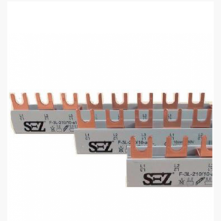
110
115
sales@electrics.ge