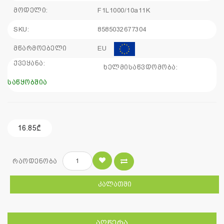
მოდელი:
F1L1000/10a11K
SKU:
8585032677304
მწარმოებელი
EU
ქვეყანა:
ხელმისაწვდომობა:
საწყობშია
16.85₾
რაოდენობა
ᲙᲐᲚᲐᲗᲨᲘ
ᲐᲦᲬᲔᲠᲐ