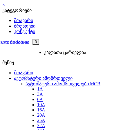
×
კატეგორიები
მთავარი
ბრენდები
კონტაქტი
0
შესვლა
რეგისტრაცია
კალათა ცარიელია!
მენიუ
მთავარი
ავტომატური ამომრთველი
ავტომატური ამომრთველები MCB
1A
3A
6A
10A
16A
20A
25А
32A