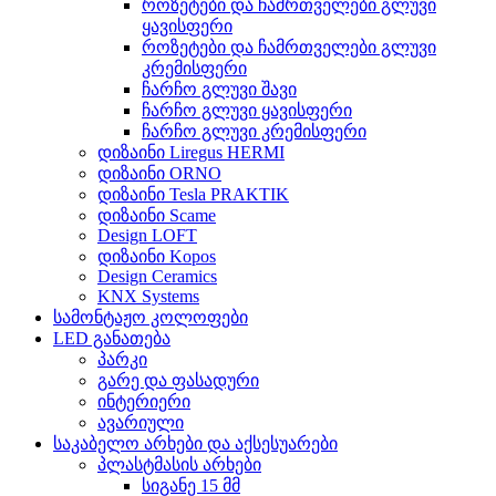
როზეტები და ჩამრთველები გლუვი
ყავისფერი
როზეტები და ჩამრთველები გლუვი
კრემისფერი
ჩარჩო გლუვი შავი
ჩარჩო გლუვი ყავისფერი
ჩარჩო გლუვი კრემისფერი
დიზაინი Liregus HERMI
დიზაინი ORNO
დიზაინი Tesla PRAKTIK
დიზაინი Scame
Design LOFT
დიზაინი Kopos
Design Ceramics
KNX Systems
სამონტაჟო კოლოფები
LED განათება
პარკი
გარე და ფასადური
ინტერიერი
ავარიული
საკაბელო არხები და აქსესუარები
პლასტმასის არხები
სიგანე 15 მმ