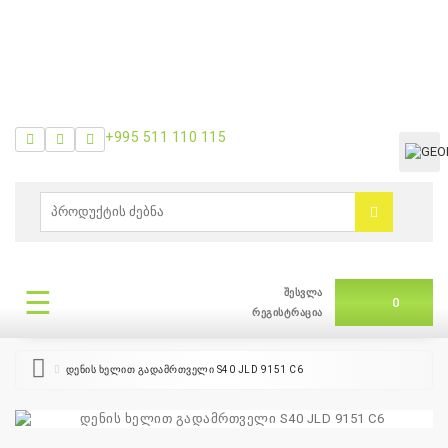
+995 511 110 115
ᲛᲔᲜᲘᲣ
0
ბრენდები
|
☰
შესვლა
ᲛᲔᲜᲘᲣ
0
თვის
რეგისტრაცია
შეთავაზება
დენის ხელით გადამრთველი S40 JLD 9151 C6
+995
511