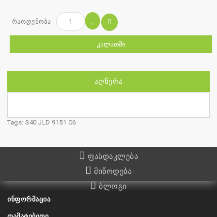
რაოდენობა
ᲙᲐᲚᲐᲗᲨᲘ
ᲐᲦᲬᲔᲠᲐ
Tags:
S40 JLD 9151 C6
ფასდაკლება
მიწოდება
ბლოგი
ᲘᲜᲤᲝᲠᲛᲐᲪᲘᲐ
ᲓᲐᲛᲐᲢᲔᲑᲘᲗᲘ