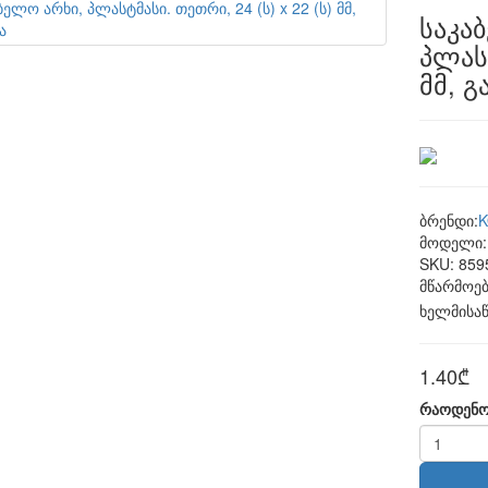
საკა
პლასტ
მმ, გ
ბრენდი:
მოდელი:
SKU:
859
მწარმოებ
ხელმისა
1.40₾
რაოდენო