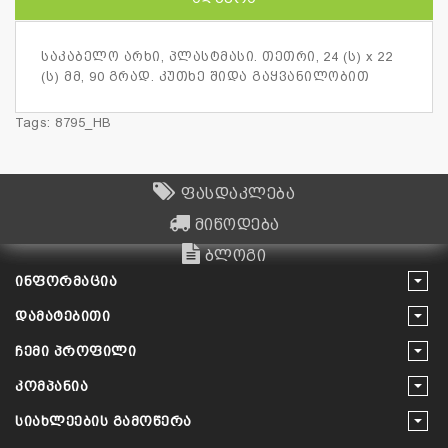
საკაბელო არხი, პლასტმასი. თეთრი, 24 (ს) x 22
(ს) მმ, 90 გრად. კუთხე შიდა გაყვანილობით
Tags:
8795_HB
ფასდაკლება
მიწოდება
ბლოგი
ᲘᲜᲤᲝᲠᲛᲐᲪᲘᲐ
ᲓᲐᲛᲐᲢᲔᲑᲘᲗᲘ
ᲩᲔᲛᲘ ᲞᲠᲝᲤᲘᲚᲘ
ᲙᲝᲛᲞᲐᲜᲘᲐ
ᲡᲘᲐᲮᲚᲔᲔᲑᲘᲡ ᲒᲐᲛᲝᲬᲔᲠᲐ