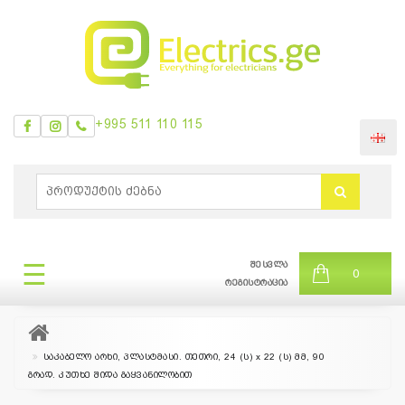
+995 511 110 115
ᲛᲔᲜᲘᲣ
0
ბრენდები
|
☰
შესვლა
ᲛᲔᲜᲘᲣ
0
თვის
რეგისტრაცია
შეთავაზება
საკაბელო არხი, პლასტმასი. თეთრი, 24 (ს) x 22 (ს) მმ, 90
გრად. კუთხე შიდა გაყვანილობით
+995
511