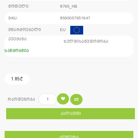
მოდელი:
8795_HB
SKU:
8595057651647
მწარმოებელი
EU
ქვეყანა:
ხელმისაწვდომობა:
საწყობშია
1.85₾
რაოდენობა
ᲙᲐᲚᲐᲗᲨᲘ
ᲐᲦᲬᲔᲠᲐ