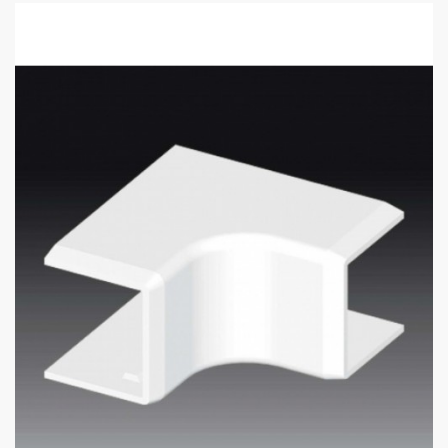
110
115
sales@electrics.ge