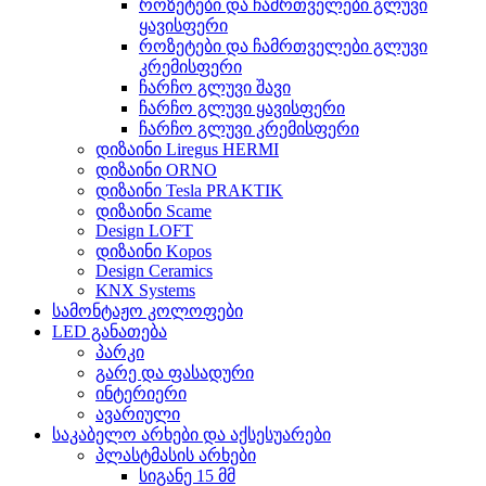
როზეტები და ჩამრთველები გლუვი
ყავისფერი
როზეტები და ჩამრთველები გლუვი
კრემისფერი
ჩარჩო გლუვი შავი
ჩარჩო გლუვი ყავისფერი
ჩარჩო გლუვი კრემისფერი
დიზაინი Liregus HERMI
დიზაინი ORNO
დიზაინი Tesla PRAKTIK
დიზაინი Scame
Design LOFT
დიზაინი Kopos
Design Ceramics
KNX Systems
სამონტაჟო კოლოფები
LED განათება
პარკი
გარე და ფასადური
ინტერიერი
ავარიული
საკაბელო არხები და აქსესუარები
პლასტმასის არხები
სიგანე 15 მმ