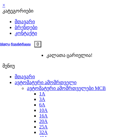
×
კატეგორიები
მთავარი
ბრენდები
კონტაქტი
0
შესვლა
რეგისტრაცია
კალათა ცარიელია!
მენიუ
მთავარი
ავტომატური ამომრთველი
ავტომატური ამომრთველები MCB
1A
3A
6A
10A
16A
20A
25А
32A