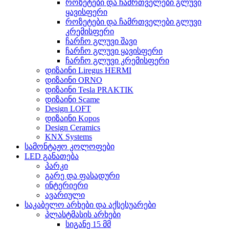
როზეტები და ჩამრთველები გლუვი
ყავისფერი
როზეტები და ჩამრთველები გლუვი
კრემისფერი
ჩარჩო გლუვი შავი
ჩარჩო გლუვი ყავისფერი
ჩარჩო გლუვი კრემისფერი
დიზაინი Liregus HERMI
დიზაინი ORNO
დიზაინი Tesla PRAKTIK
დიზაინი Scame
Design LOFT
დიზაინი Kopos
Design Ceramics
KNX Systems
სამონტაჟო კოლოფები
LED განათება
პარკი
გარე და ფასადური
ინტერიერი
ავარიული
საკაბელო არხები და აქსესუარები
პლასტმასის არხები
სიგანე 15 მმ