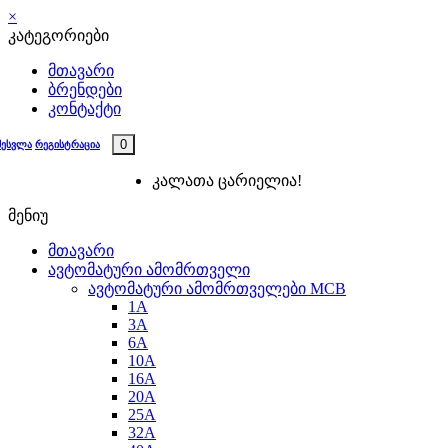
×
კატეგორიები
მთავარი
ბრენდები
კონტაქტი
0
შესვლა
რეგისტრაცია
კალათა ცარიელია!
მენიუ
მთავარი
ავტომატური ამომრთველი
ავტომატური ამომრთველები MCB
1A
3A
6A
10A
16A
20A
25А
32A