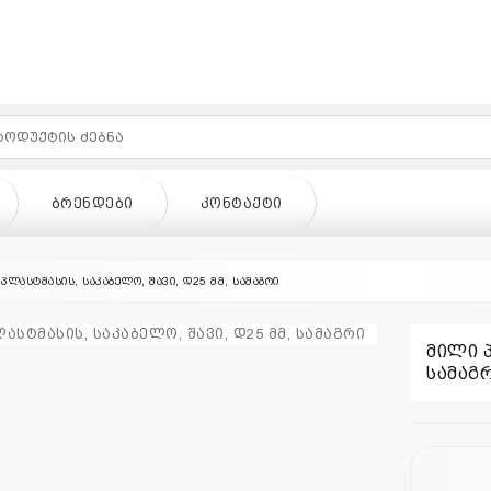
ᲑᲠᲔᲜᲓᲔᲑᲘ
ᲙᲝᲜᲢᲐᲥᲢᲘ
პლასტმასის, საკაბელო, შავი, დ25 მმ, სამაგრი
მილი პ
სამაგ
ᲓᲔᲑᲘ
ᲙᲝᲜᲢᲐᲥᲢᲘ