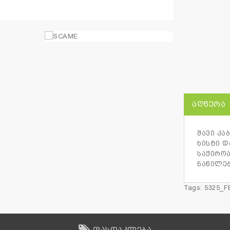
ᲐᲦᲬᲔᲠᲐ
შავი კა
ხისტი დ
საჭიროა
ნაწილებ
Tags:
5325_F