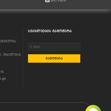
ბლოგი
ᲡᲘᲐᲮᲚᲔᲔᲑᲘᲡ ᲒᲐᲛᲝᲬᲔᲠᲐ
აშვილის
, თბილისი,
ᲒᲐᲛᲝᲬᲔᲠᲐ
115
s.ge