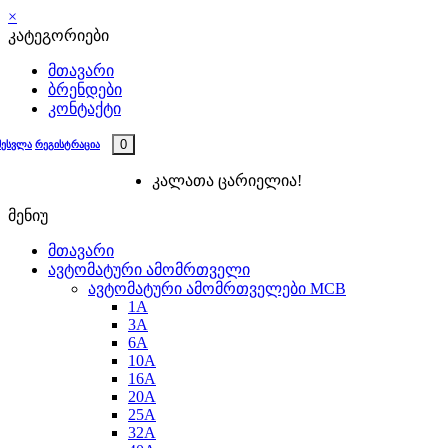
×
კატეგორიები
მთავარი
ბრენდები
კონტაქტი
0
შესვლა
რეგისტრაცია
კალათა ცარიელია!
მენიუ
მთავარი
ავტომატური ამომრთველი
ავტომატური ამომრთველები MCB
1A
3A
6A
10A
16A
20A
25А
32A