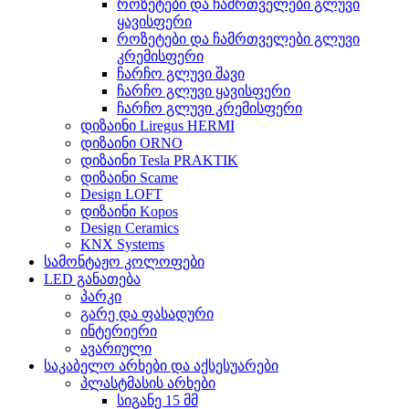
როზეტები და ჩამრთველები გლუვი
ყავისფერი
როზეტები და ჩამრთველები გლუვი
კრემისფერი
ჩარჩო გლუვი შავი
ჩარჩო გლუვი ყავისფერი
ჩარჩო გლუვი კრემისფერი
დიზაინი Liregus HERMI
დიზაინი ORNO
დიზაინი Tesla PRAKTIK
დიზაინი Scame
Design LOFT
დიზაინი Kopos
Design Ceramics
KNX Systems
სამონტაჟო კოლოფები
LED განათება
პარკი
გარე და ფასადური
ინტერიერი
ავარიული
საკაბელო არხები და აქსესუარები
პლასტმასის არხები
სიგანე 15 მმ