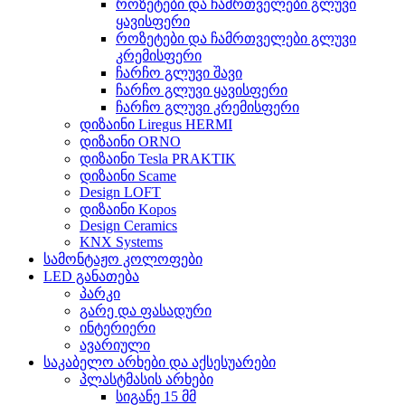
როზეტები და ჩამრთველები გლუვი
ყავისფერი
როზეტები და ჩამრთველები გლუვი
კრემისფერი
ჩარჩო გლუვი შავი
ჩარჩო გლუვი ყავისფერი
ჩარჩო გლუვი კრემისფერი
დიზაინი Liregus HERMI
დიზაინი ORNO
დიზაინი Tesla PRAKTIK
დიზაინი Scame
Design LOFT
დიზაინი Kopos
Design Ceramics
KNX Systems
სამონტაჟო კოლოფები
LED განათება
პარკი
გარე და ფასადური
ინტერიერი
ავარიული
საკაბელო არხები და აქსესუარები
პლასტმასის არხები
სიგანე 15 მმ