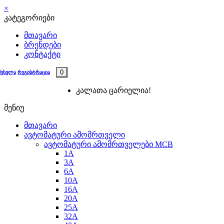
×
კატეგორიები
მთავარი
ბრენდები
კონტაქტი
0
შესვლა
რეგისტრაცია
კალათა ცარიელია!
მენიუ
მთავარი
ავტომატური ამომრთველი
ავტომატური ამომრთველები MCB
1A
3A
6A
10A
16A
20A
25А
32A