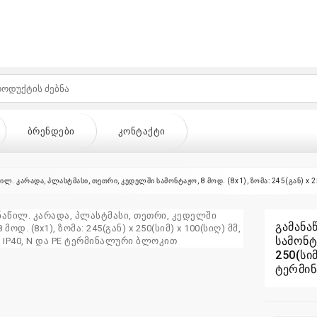
ᲑᲠᲔᲜᲓᲔᲑᲘ
ᲙᲝᲜᲢᲐᲥᲢᲘ
ილ. კარადა, პლასტმასი, თეთრი, კედელში სამონტაჟო, 8 მოდ. (8x1), ზომა: 245(გან) x 
გამანა
სამონტა
ᲔᲑᲘ
ᲙᲝᲜᲢᲐᲥᲢᲘ
250(სიმ
ტერმი