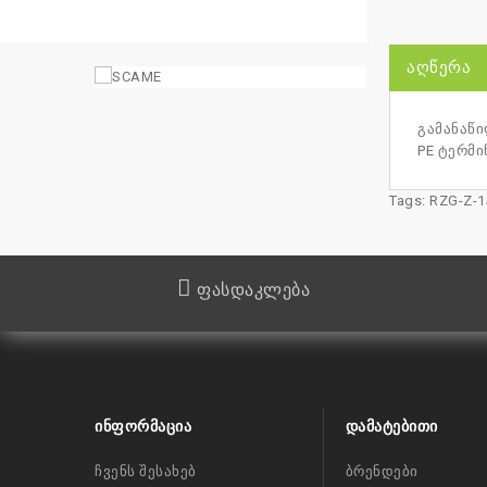
ᲐᲦᲬᲔᲠᲐ
გამანაწილ
PE ტერმ
Tags:
RZG-Z-1
ფასდაკლება
ᲘᲜᲤᲝᲠᲛᲐᲪᲘᲐ
ᲓᲐᲛᲐᲢᲔᲑᲘᲗᲘ
ჩვენს შესახებ
ბრენდები