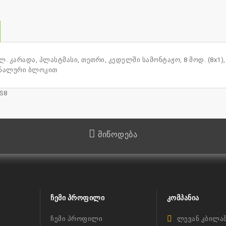
. კარადა, პლასტმასი, თეთრი, კედელში სამონტაჟო, 8 მოდ. (8x1), ზომ
ინალური ბლოკით
S8
მიწოდება
ᲩᲔᲛᲘ ᲞᲠᲝᲤᲘᲚᲘ
ᲙᲝᲛᲞᲐᲜᲘᲐ
ჩემი პროფილი
ლევან კბილაშ