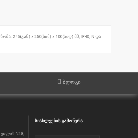
ა: 245(გან) x 250(სიმ) x 100(სიღ) მმ, IP40, N და
ბლოგი
ᲡᲘᲐᲮᲚᲔᲔᲑᲘᲡ ᲒᲐᲛᲝᲬᲔᲠᲐ
ვილის N28,