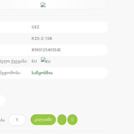
OEZ
:
RZG-Z-1S8
8590125405542
ბელი ქვეყანა:
EU
წვდომობა:
საწყობშია
ᲙᲐᲚᲐᲗᲨᲘ
ბა