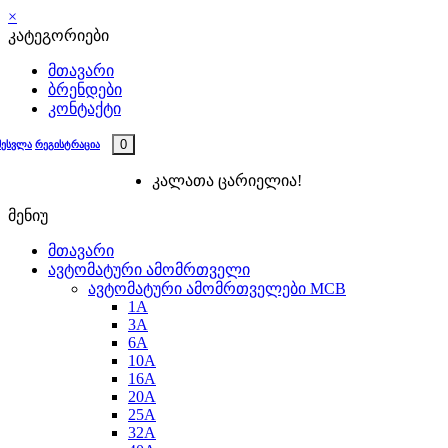
×
კატეგორიები
მთავარი
ბრენდები
კონტაქტი
0
შესვლა
რეგისტრაცია
კალათა ცარიელია!
მენიუ
მთავარი
ავტომატური ამომრთველი
ავტომატური ამომრთველები MCB
1A
3A
6A
10A
16A
20A
25А
32A