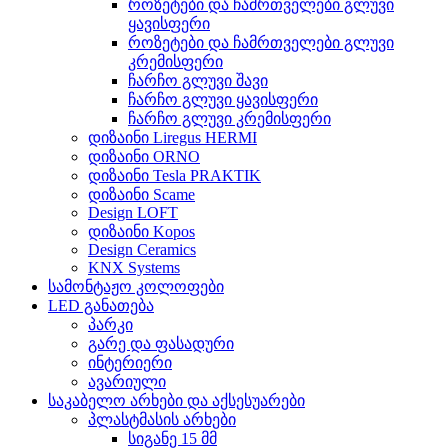
როზეტები და ჩამრთველები გლუვი
ყავისფერი
როზეტები და ჩამრთველები გლუვი
კრემისფერი
ჩარჩო გლუვი შავი
ჩარჩო გლუვი ყავისფერი
ჩარჩო გლუვი კრემისფერი
დიზაინი Liregus HERMI
დიზაინი ORNO
დიზაინი Tesla PRAKTIK
დიზაინი Scame
Design LOFT
დიზაინი Kopos
Design Ceramics
KNX Systems
სამონტაჟო კოლოფები
LED განათება
პარკი
გარე და ფასადური
ინტერიერი
ავარიული
საკაბელო არხები და აქსესუარები
პლასტმასის არხები
სიგანე 15 მმ