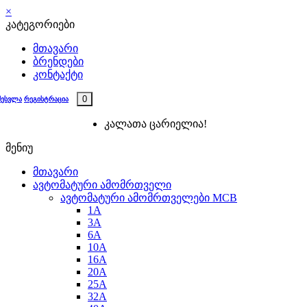
×
კატეგორიები
მთავარი
ბრენდები
კონტაქტი
0
შესვლა
რეგისტრაცია
კალათა ცარიელია!
მენიუ
მთავარი
ავტომატური ამომრთველი
ავტომატური ამომრთველები MCB
1A
3A
6A
10A
16A
20A
25А
32A