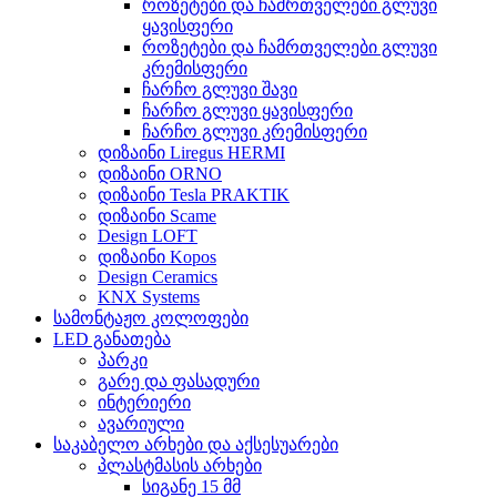
როზეტები და ჩამრთველები გლუვი
ყავისფერი
როზეტები და ჩამრთველები გლუვი
კრემისფერი
ჩარჩო გლუვი შავი
ჩარჩო გლუვი ყავისფერი
ჩარჩო გლუვი კრემისფერი
დიზაინი Liregus HERMI
დიზაინი ORNO
დიზაინი Tesla PRAKTIK
დიზაინი Scame
Design LOFT
დიზაინი Kopos
Design Ceramics
KNX Systems
სამონტაჟო კოლოფები
LED განათება
პარკი
გარე და ფასადური
ინტერიერი
ავარიული
საკაბელო არხები და აქსესუარები
პლასტმასის არხები
სიგანე 15 მმ