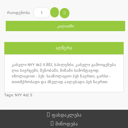
რაოდენობა
ᲙᲐᲚᲐᲗᲨᲘ
ᲐᲦᲬᲔᲠᲐ
კაბელი NYY 4x2.5 მმ2, სპილენძი, კაბელი გამოიყენება
ღია სივრცეში, შენობაში, მიწაში სამონტაჟოდ.
იზოლაციით - პვხ. საიზოლაციო პვხ ნაერთი, გარსი -
თითმქრობადი და ძნელად აალებადი პვხ ნაერთი.
Tags:
NYY 4x2.5
ფასდაკლება
მიწოდება