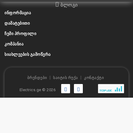
ბლოგი
ᲘᲜᲤᲝᲠᲛᲐᲪᲘᲐ
ᲓᲐᲛᲐᲢᲔᲑᲘᲗᲘ
ᲩᲔᲛᲘ ᲞᲠᲝᲤᲘᲚᲘ
ᲙᲝᲛᲞᲐᲜᲘᲐ
ᲡᲘᲐᲮᲚᲔᲔᲑᲘᲡ ᲒᲐᲛᲝᲬᲔᲠᲐ
ბრენდები
საიტის რუქა
კონტაქტი
Electrics.ge © 2026