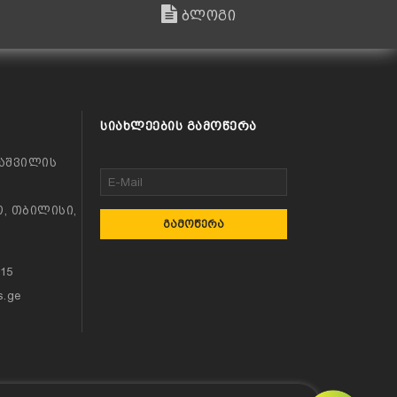
ბლოგი
ᲡᲘᲐᲮᲚᲔᲔᲑᲘᲡ ᲒᲐᲛᲝᲬᲔᲠᲐ
აშვილის
, თბილისი,
ᲒᲐᲛᲝᲬᲔᲠᲐ
115
s.ge