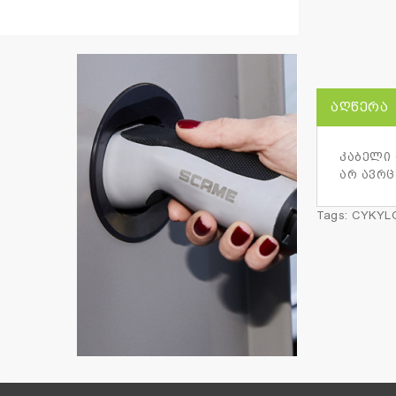
ᲐᲦᲬᲔᲠᲐ
კაბელი 
არ ავრც
Tags:
CYKYLO