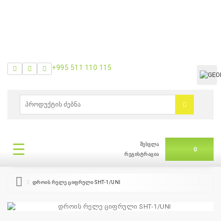
+995 511 110 115
ᲛᲔᲜᲘᲣ
0
ბრენდები
|
☰
შესვლა
ᲛᲔᲜᲘᲣ
0
თვის
რეგისტრაცია
შეთავაზება
დროის რელე ციფრული SHT-1/UNI
+995
511