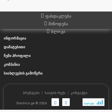
ფასდაკლება
მიწოდება
ბლოგი
ᲘᲜᲤᲝᲠᲛᲐᲪᲘᲐ
ᲓᲐᲛᲐᲢᲔᲑᲘᲗᲘ
ᲩᲔᲛᲘ ᲞᲠᲝᲤᲘᲚᲘ
ᲙᲝᲛᲞᲐᲜᲘᲐ
ᲡᲘᲐᲮᲚᲔᲔᲑᲘᲡ ᲒᲐᲛᲝᲬᲔᲠᲐ
ბრენდები
საიტის რუქა
კონტაქტი
Electrics.ge © 2026