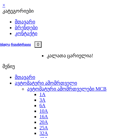
×
კატეგორიები
მთავარი
ბრენდები
კონტაქტი
0
შესვლა
რეგისტრაცია
კალათა ცარიელია!
მენიუ
მთავარი
ავტომატური ამომრთველი
ავტომატური ამომრთველები MCB
1A
3A
6A
10A
16A
20A
25А
32A