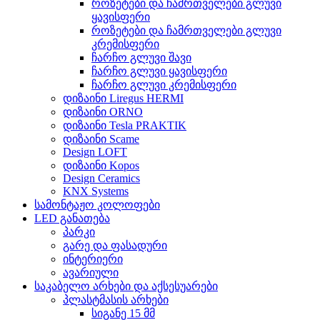
როზეტები და ჩამრთველები გლუვი
ყავისფერი
როზეტები და ჩამრთველები გლუვი
კრემისფერი
ჩარჩო გლუვი შავი
ჩარჩო გლუვი ყავისფერი
ჩარჩო გლუვი კრემისფერი
დიზაინი Liregus HERMI
დიზაინი ORNO
დიზაინი Tesla PRAKTIK
დიზაინი Scame
Design LOFT
დიზაინი Kopos
Design Ceramics
KNX Systems
სამონტაჟო კოლოფები
LED განათება
პარკი
გარე და ფასადური
ინტერიერი
ავარიული
საკაბელო არხები და აქსესუარები
პლასტმასის არხები
სიგანე 15 მმ