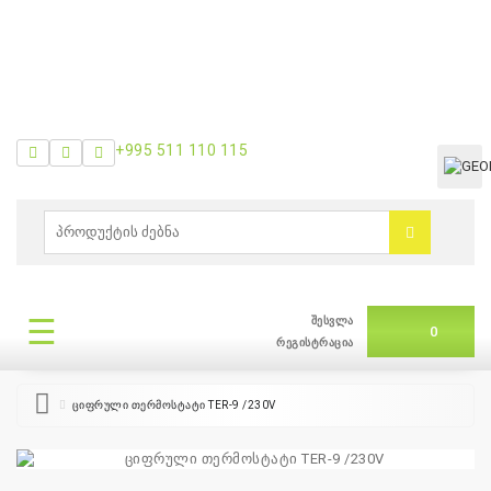
+995 511 110 115
ᲛᲔᲜᲘᲣ
0
ბრენდები
|
☰
შესვლა
ᲛᲔᲜᲘᲣ
0
თვის
რეგისტრაცია
შეთავაზება
ციფრული თერმოსტატი TER-9 /230V
+995
511