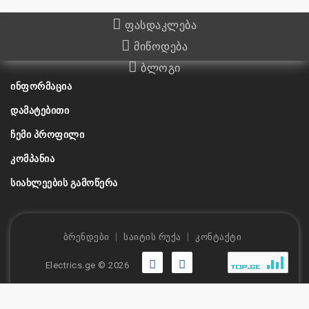
ფასდაკლება
მიწოდება
ბლოგი
ᲘᲜᲤᲝᲠᲛᲐᲪᲘᲐ
ᲓᲐᲛᲐᲢᲔᲑᲘᲗᲘ
ᲩᲔᲛᲘ ᲞᲠᲝᲤᲘᲚᲘ
ᲙᲝᲛᲞᲐᲜᲘᲐ
ᲡᲘᲐᲮᲚᲔᲔᲑᲘᲡ ᲒᲐᲛᲝᲬᲔᲠᲐ
ბრენდები
საიტის რუქა
კონტაქტი
Electrics.ge © 2026