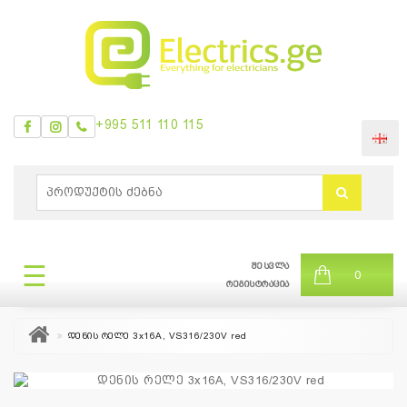
+995 511 110 115
ᲛᲔᲜᲘᲣ
0
ბრენდები
|
☰
შესვლა
ᲛᲔᲜᲘᲣ
0
თვის
რეგისტრაცია
შეთავაზება
დენის რელე 3x16A, VS316/230V red
+995
511