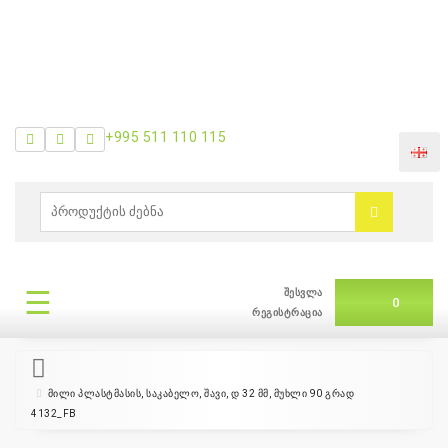
+995 511 110 115
ᲛᲔᲜᲘᲣ
0
ბრენდები
|
☰
შესვლა
ᲛᲔᲜᲘᲣ
0
თვის
რეგისტრაცია
შეთავაზება
მილი პლასტმასის, საკაბელო, შავი, დ 32 მმ, მუხლი 90 გრად
4132_FB
+995
511