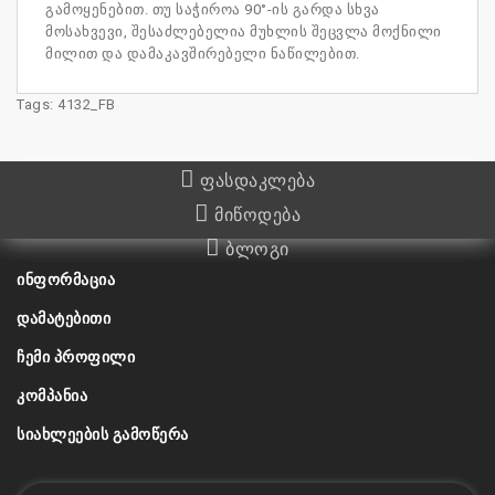
გამოყენებით. თუ საჭიროა 90°-ის გარდა სხვა
მოსახვევი, შესაძლებელია მუხლის შეცვლა მოქნილი
მილით და დამაკავშირებელი ნაწილებით.
Tags:
4132_FB
ფასდაკლება
მიწოდება
ბლოგი
ᲘᲜᲤᲝᲠᲛᲐᲪᲘᲐ
ᲓᲐᲛᲐᲢᲔᲑᲘᲗᲘ
ᲩᲔᲛᲘ ᲞᲠᲝᲤᲘᲚᲘ
ᲙᲝᲛᲞᲐᲜᲘᲐ
ᲡᲘᲐᲮᲚᲔᲔᲑᲘᲡ ᲒᲐᲛᲝᲬᲔᲠᲐ