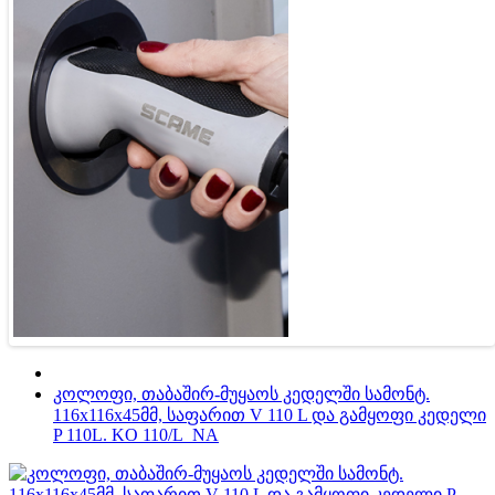
კოლოფი, თაბაშირ-მუყაოს კედელში სამონტ.
116x116x45მმ, საფარით V 110 L და გამყოფი კედელი
P 110L. KO 110/L_NA