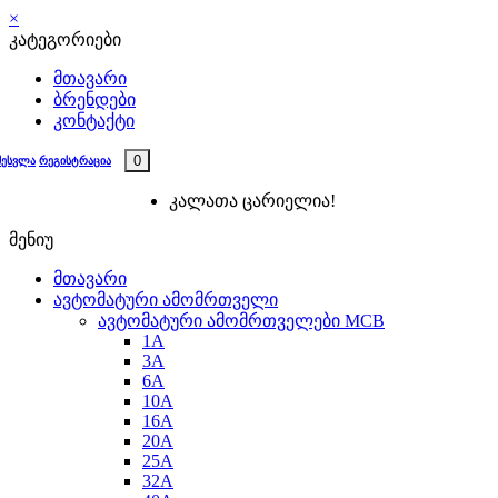
×
კატეგორიები
მთავარი
ბრენდები
კონტაქტი
0
შესვლა
რეგისტრაცია
კალათა ცარიელია!
მენიუ
მთავარი
ავტომატური ამომრთველი
ავტომატური ამომრთველები MCB
1A
3A
6A
10A
16A
20A
25А
32A