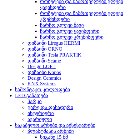
როზეტები და ჩამრთველები გლუვი
ყავისფერი
როზეტები და ჩამრთველები გლუვი
კრემისფერი
ჩარჩო გლუვი შავი
ჩარჩო გლუვი ყავისფერი
ჩარჩო გლუვი კრემისფერი
დიზაინი Liregus HERMI
დიზაინი ORNO
დიზაინი Tesla PRAKTIK
დიზაინი Scame
Design LOFT
დიზაინი Kopos
Design Ceramics
KNX Systems
სამონტაჟო კოლოფები
LED განათება
პარკი
გარე და ფასადური
ინტერიერი
ავარიული
საკაბელო არხები და აქსესუარები
პლასტმასის არხები
სიგანე 15 მმ