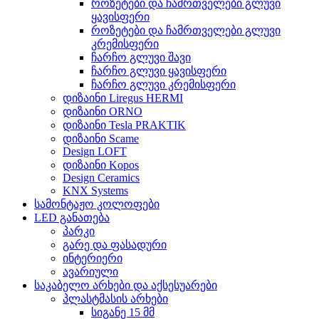
როზეტები და ჩამრთველები გლუვი
ყავისფერი
როზეტები და ჩამრთველები გლუვი
კრემისფერი
ჩარჩო გლუვი შავი
ჩარჩო გლუვი ყავისფერი
ჩარჩო გლუვი კრემისფერი
დიზაინი Liregus HERMI
დიზაინი ORNO
დიზაინი Tesla PRAKTIK
დიზაინი Scame
Design LOFT
დიზაინი Kopos
Design Ceramics
KNX Systems
სამონტაჟო კოლოფები
LED განათება
პარკი
გარე და ფასადური
ინტერიერი
ავარიული
საკაბელო არხები და აქსესუარები
პლასტმასის არხები
სიგანე 15 მმ