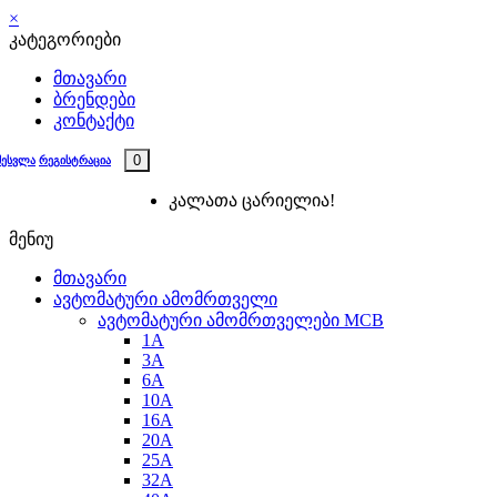
×
კატეგორიები
მთავარი
ბრენდები
კონტაქტი
0
შესვლა
რეგისტრაცია
კალათა ცარიელია!
მენიუ
მთავარი
ავტომატური ამომრთველი
ავტომატური ამომრთველები MCB
1A
3A
6A
10A
16A
20A
25А
32A