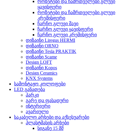
როზეტები და ჩამრთველები გლუვი
ყავისფერი
როზეტები და ჩამრთველები გლუვი
კრემისფერი
ჩარჩო გლუვი შავი
ჩარჩო გლუვი ყავისფერი
ჩარჩო გლუვი კრემისფერი
დიზაინი Liregus HERMI
დიზაინი ORNO
დიზაინი Tesla PRAKTIK
დიზაინი Scame
Design LOFT
დიზაინი Kopos
Design Ceramics
KNX Systems
სამონტაჟო კოლოფები
LED განათება
პარკი
გარე და ფასადური
ინტერიერი
ავარიული
საკაბელო არხები და აქსესუარები
პლასტმასის არხები
სიგანე 15 მმ