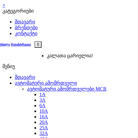
×
კატეგორიები
მთავარი
ბრენდები
კონტაქტი
0
შესვლა
რეგისტრაცია
კალათა ცარიელია!
მენიუ
მთავარი
ავტომატური ამომრთველი
ავტომატური ამომრთველები MCB
1A
3A
6A
10A
16A
20A
25А
32A