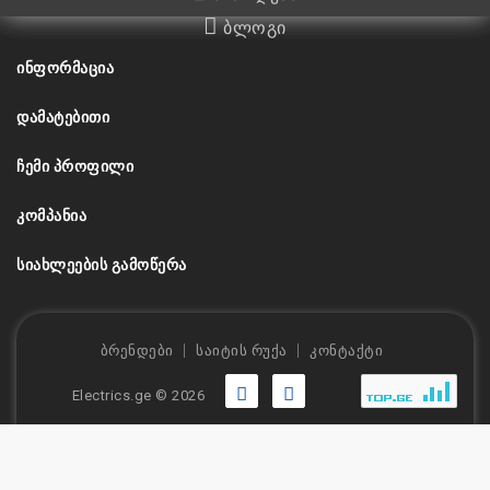
ბლოგი
ᲘᲜᲤᲝᲠᲛᲐᲪᲘᲐ
ᲓᲐᲛᲐᲢᲔᲑᲘᲗᲘ
ᲩᲔᲛᲘ ᲞᲠᲝᲤᲘᲚᲘ
ᲙᲝᲛᲞᲐᲜᲘᲐ
ᲡᲘᲐᲮᲚᲔᲔᲑᲘᲡ ᲒᲐᲛᲝᲬᲔᲠᲐ
ბრენდები
საიტის რუქა
კონტაქტი
Electrics.ge © 2026