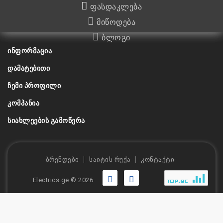
ფასდაკლება
მიწოდება
ბლოგი
ᲘᲜᲤᲝᲠᲛᲐᲪᲘᲐ
ᲓᲐᲛᲐᲢᲔᲑᲘᲗᲘ
ᲩᲔᲛᲘ ᲞᲠᲝᲤᲘᲚᲘ
ᲙᲝᲛᲞᲐᲜᲘᲐ
ᲡᲘᲐᲮᲚᲔᲔᲑᲘᲡ ᲒᲐᲛᲝᲬᲔᲠᲐ
ბრენდები
საიტის რუქა
კონტაქტი
Electrics.ge © 2026