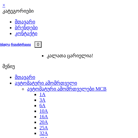
×
კატეგორიები
მთავარი
ბრენდები
კონტაქტი
0
შესვლა
რეგისტრაცია
კალათა ცარიელია!
მენიუ
მთავარი
ავტომატური ამომრთველი
ავტომატური ამომრთველები MCB
1A
3A
6A
10A
16A
20A
25А
32A