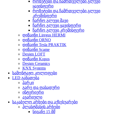
როზეტები და ჩამრთველები გლუვი
ყავისფერი
როზეტები და ჩამრთველები გლუვი
კრემისფერი
ჩარჩო გლუვი შავი
ჩარჩო გლუვი ყავისფერი
ჩარჩო გლუვი კრემისფერი
დიზაინი Liregus HERMI
დიზაინი ORNO
დიზაინი Tesla PRAKTIK
დიზაინი Scame
Design LOFT
დიზაინი Kopos
Design Ceramics
KNX Systems
სამონტაჟო კოლოფები
LED განათება
პარკი
გარე და ფასადური
ინტერიერი
ავარიული
საკაბელო არხები და აქსესუარები
პლასტმასის არხები
სიგანე 15 მმ