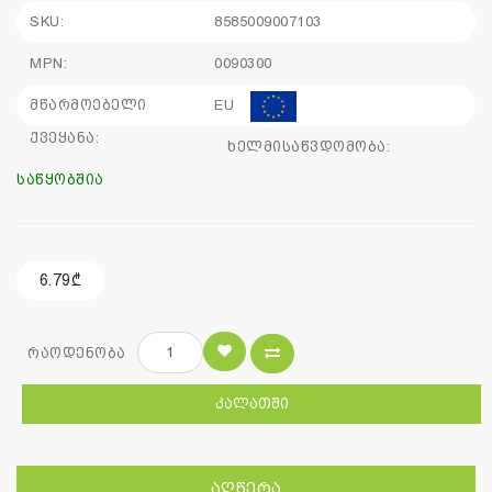
SKU:
8585009007103
MPN:
0090300
მწარმოებელი
EU
ქვეყანა:
ხელმისაწვდომობა:
საწყობშია
6.79₾
რაოდენობა
ᲙᲐᲚᲐᲗᲨᲘ
ᲐᲦᲬᲔᲠᲐ