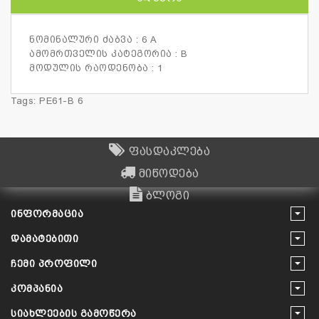
ნომინალური ძაბვა : 6 A
ამომრთველის კატეგორია : B
მოდულის რაოდენობა : 1
Tags:
PE61-B 6
ფასდაკლება
მიწოდება
ბლოგი
ᲘᲜᲤᲝᲠᲛᲐᲪᲘᲐ
ᲓᲐᲛᲐᲢᲔᲑᲘᲗᲘ
ᲩᲔᲛᲘ ᲞᲠᲝᲤᲘᲚᲘ
ᲙᲝᲛᲞᲐᲜᲘᲐ
ᲡᲘᲐᲮᲚᲔᲔᲑᲘᲡ ᲒᲐᲛᲝᲬᲔᲠᲐ