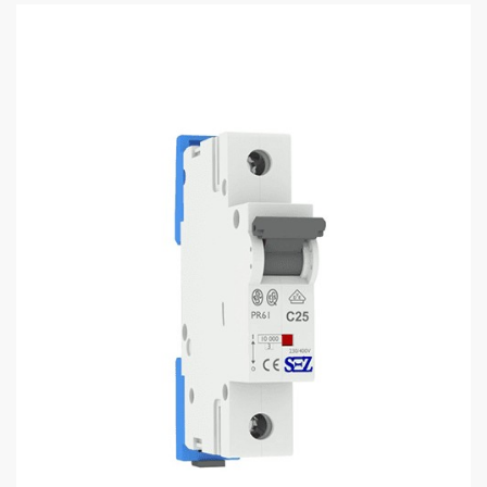
110
115
sales@electrics.ge